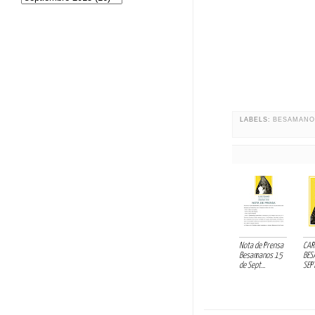
LABELS:
BESAMANO
Nota de Prensa
CAR
Besamanos 15
BES
de Sept...
SEP