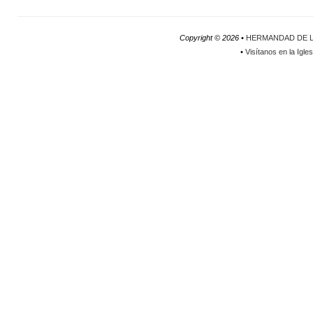
Copyright ©
2026 •
HERMANDAD DE L
•
Visítanos en la Igle