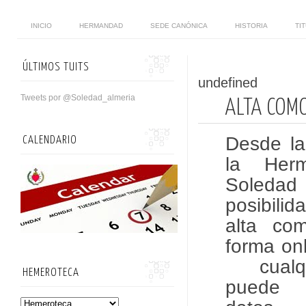
INICIO
HERMANDAD
SEDE CANÓNICA
HISTORIA
TI
ÚLTIMOS TUITS
undefined
Tweets por @Soledad_almeria
ALTA COM
Desde l
CALENDARIO
la Her
Soledad
posibili
alta co
forma onl
cualqu
HEMEROTECA
puede a