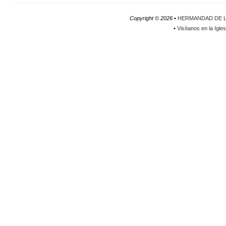
Copyright ©
2026 •
HERMANDAD DE L
•
Visítanos en la Igle