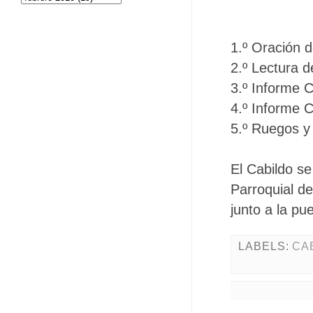
1.º Oración d
2.º Lectura d
3.º Informe 
4.º Informe 
5.º Ruegos y
El Cabildo se
Parroquial de
junto a la pue
LABELS:
CA