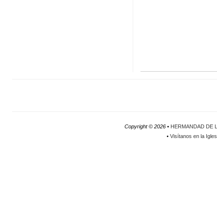
Copyright ©
2026 •
HERMANDAD DE L
•
Visítanos en la Igle