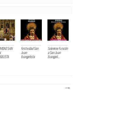
IVIDAD SAN
Festividad San
Solemne Función
N
Juan
a San Juan
GELISTA
Evangelista
Evangeli...