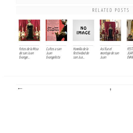
RELATED POSTS
Fotos de la Misa
Cultos a san
Homilía de la
Así fue el
FEST
de san Juan
Juan
festividad de
montaje de san
JUA
Evange...
Evangelista
san Jua...
Juan
EVAN