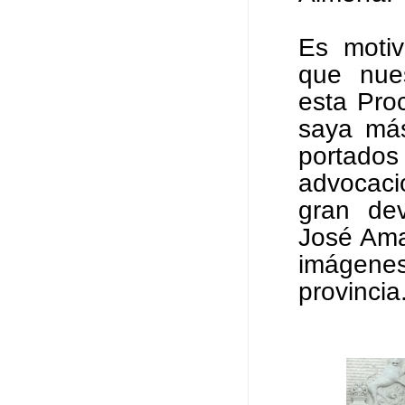
Es motiv
que nues
esta Pro
saya más
portad
advocaci
gran dev
José Ama
imágene
provincia