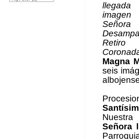
llegada
imagen
Seño
Desampa
Retiro
Coronada
Magna M
seis imá
albojens
Procesio
Santísi
Nuestra
Señora 
Parroqu