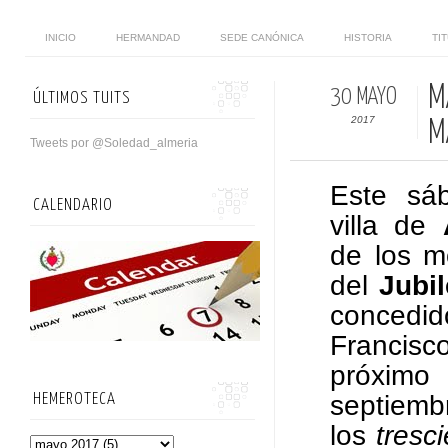
INICIO
HERMANDAD
SEDE CANÓNICA
HISTORIA
TI
M
30 MAYO
ÚLTIMOS TUITS
2017
M
Tweets por @Soledad_almeria
Este sá
CALENDARIO
villa de
de los m
del
Jubil
concedi
Franci
próxi
septiemb
HEMEROTECA
los
tresc