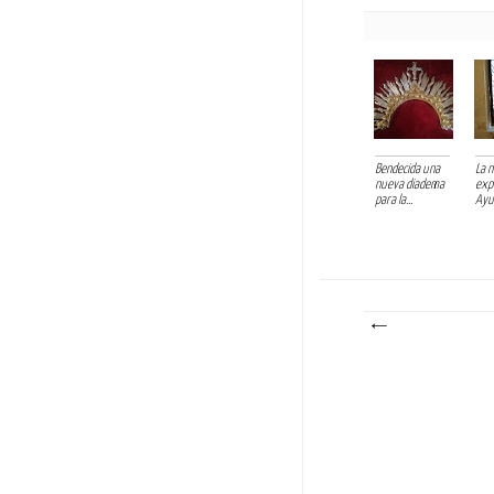
Bendecida una
La 
nueva diadema
exp
para la...
Ayun