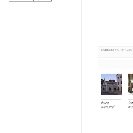
LABELS:
FORMACIÓ
Retiro
Sem
cuaresmal
misi