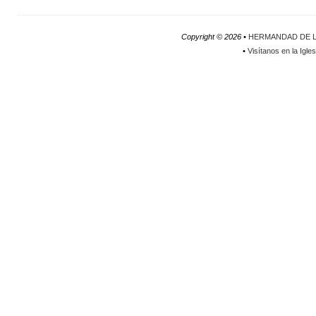
Copyright ©
2026 •
HERMANDAD DE L
•
Visítanos en la Igle