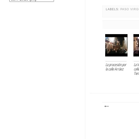
LABELS:
PASO VIR
La procesión por
La V
la calle Arráez
call
Tien