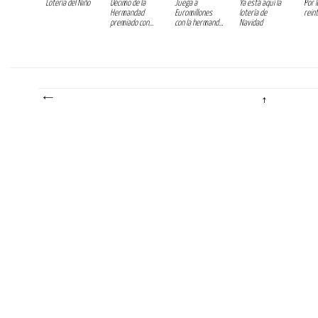
Lotería del Niño
Décimo de la
Juega a
Ya está aquí la
Por l
Hermandad
Euromillones
lotería de
rein
premiado con...
con la hermand...
Navidad