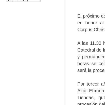
El próximo d
en honor al
Corpus Christ
A las 11.30 
Catedral de l
y permanecer
horas se ce
será la proce
Por tercer 
Altar Efímer
Tiendas, qu
procesión de