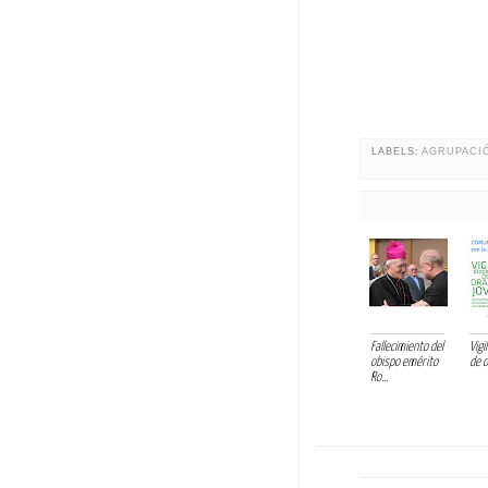
LABELS:
AGRUPACI
Fallecimiento del
Vigi
obispo emérito
de o
Ro...