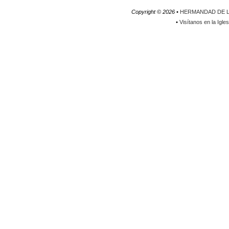
Copyright ©
2026 •
HERMANDAD DE L
•
Visítanos en la Igle