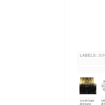
Con todo mi
Cofrade.
LABELS:
JU
Jura de Cargos
Cabi
de la nueva
de E