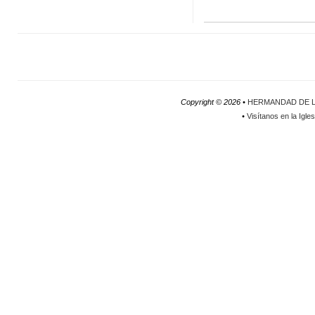
Copyright ©
2026 •
HERMANDAD DE L
•
Visítanos en la Igle