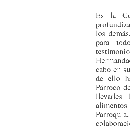
Es la Cu
profundiza
los demás
para tod
testimon
Hermandad
cabo en su
de ello h
Párroco d
llevarles
alimentos 
Parroquia
colabora