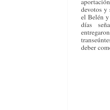
aportació
devotos y 
el Belén y
días señ
entregaron
transeúnt
deber como
Siempre en t
los Dolores
amado, San J
Pero estos