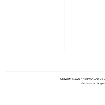
Copyright ©
2026 •
HERMANDAD DE L
•
Visítanos en la Igle