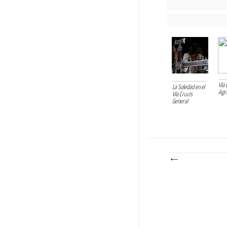
Vía 
La Soledad en el
Agr
Vía Crucis
General