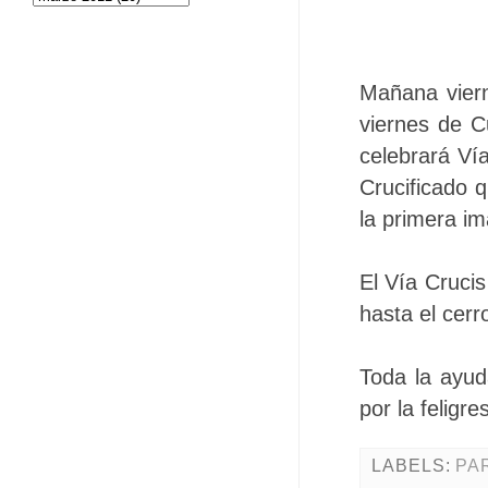
Mañana viern
viernes de C
celebrará Ví
Crucificado 
la primera i
El Vía Cruci
hasta el cerr
Toda la ayud
por la feligre
LABELS:
PA