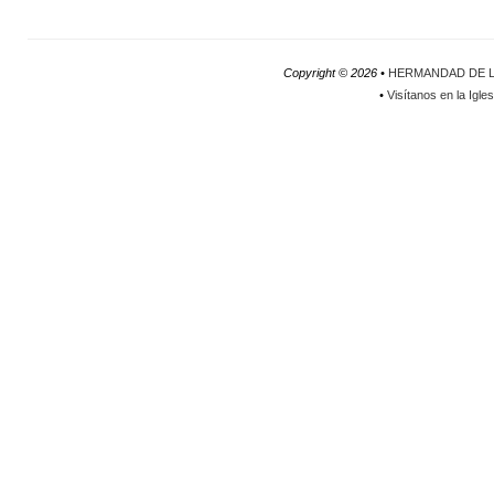
Copyright ©
2026 •
HERMANDAD DE L
•
Visítanos en la Igle