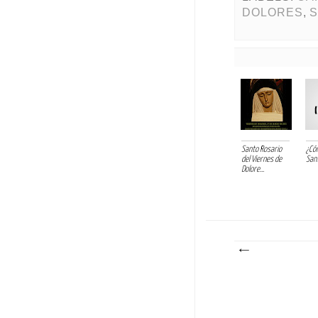
DOLORES
,
S
Santo Rosario
¿Có
del Viernes de
San
Dolore...