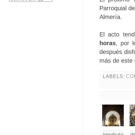
Parroquial de
Almería.
El acto tend
horas
, por 
después disf
más de este 
LABELS:
CO
Fotografías de la
Últ