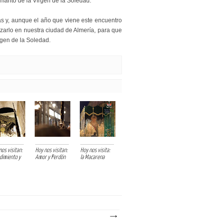
 manto de la Virgen de la Soledad.
as y, aunque el año que viene este encuentro
izarlo en nuestra ciudad de Almería, para que
gen de la Soledad.
nos visitan:
Hoy nos visitan:
Hoy nos visita:
dimiento y
Amor y Perdón
la Macarena