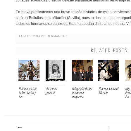
cofrades soleanos y disfrutar de este entrañable hermanamiento bajo el
En breve publicaremos una breve reseña histórica de estas convivenci
será en Bollullos de la Mitación (Sevilla), nuestro deseo es poder organ
todos los hermanos soleanos de España puedan disfrutar de nuestra Vir
LABELS:
VIDA DE HERMANDAD
RELATED POSTS
Hoy nos visita:
Vía crucis
Fotografía de los
Hoy nos visita el
Hoy 
la Borriquita y
general
hermanos
Silencio
Pren
los...
mayores
Est...