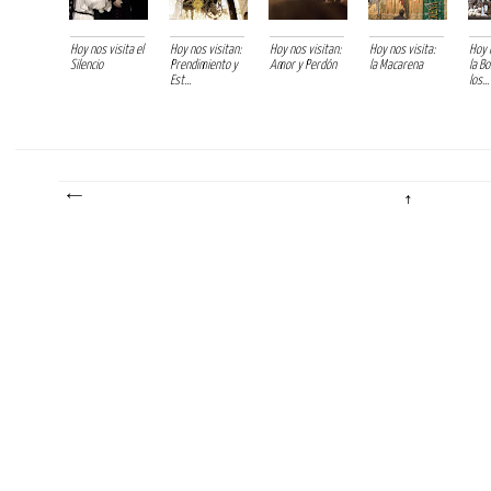
Hoy nos visita el
Hoy nos visitan:
Hoy nos visitan:
Hoy nos visita:
Hoy n
Silencio
Prendimiento y
Amor y Perdón
la Macarena
la Bo
Est...
los...