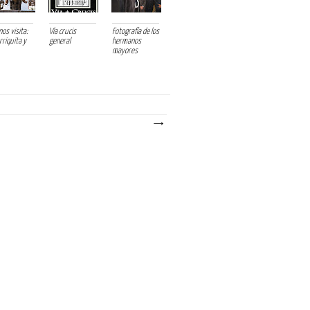
os visita:
Vía crucis
Fotografía de los
rriquita y
general
hermanos
mayores