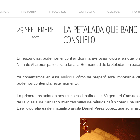
ÓNICA
HISTORIA
TITULARES
COFRADÍA
CULTOS
FOR
LA PETALADA QUE BAÑÓ 
29 SEPTIEMBRE
2007
CONSUELO
En estos días, podemos encontrar dos maravillosas fotografías que p
Niña de Alfareros pasó a saludar a la Hermandad de la Soledad en pas
Ya comentamos en esta
bitácora
cómo se preparó esta importante cit
podemos contemplar este momento.
La primera instantánea nos muestra el palio de la Virgen del Consuelo 
de la Iglesia de Santiago mientras miles de pétalos caían como una llu
Esta fotografía es del magnífico artista Daniel Pérez López, que administ