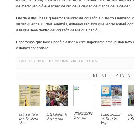
es hermano mayor de la cofradía de La Soledad. Otra de sus grandes a
de marzo recibió el escudo de oro de la ciudad de manos del alcalde".
Desde estas líneas queremos felicitar de corazón a nuestro Hermano 
su tan querida ciudad. Además, estamos seguros que representará con
a la que lleva dentro del corazón desde que nació.
Esperamos que todos podáis asistir a este importante acto, pistoletazo 
estamos esperando.
LABELS:
VIDA DE HERMANDAD
,
VIRGEN DEL MAR
RELATED POSTS
Ofrenda floral a
Cultos en honor
La Soledad con la
Cultos en honor
Orend
la Patrona
de la Santísima
Virgen del Mar
a la Santísima
la P
Vir...
Virg...