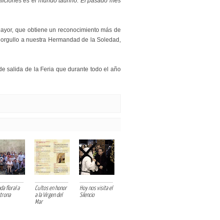
ficiones es el mundo taurino. El pasado mes
Mayor, que obtiene un reconocimiento más de
 orgullo a nuestra Hermandad de la Soledad,
de salida de la Feria que durante todo el año
a floral a
Cultos en honor
Hoy nos visita el
atrona
a la Virgen del
Silencio
Mar