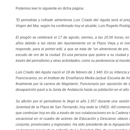
Podemos leer lo siguiente en dicha página:
"El periodista y cofrade almeriense Luis Criado del Aguila será el pr
Virgen del Mar, según ha confirmado hoy el alcalde, Luis Rogelio Rod
El pregón se celebrará el 17 de agosto, viernes, a las 20.00 horas, e
años debido a las obras del Ayuntamiento en la Plaza Vieja y el n
responde, para el primer edil, a que se trata de “un almeriense de pro
escudo de oro de la ciudad. Es una persona que quiere a su ciudad y 
través del periodismo y otras actividades, como su pertenencia al mundo
Luis Criado del Aguila nació el 18 de febrero de 1.940. En su infancia y
Franciscanos, en el Instituto de Enseñanza Media (actual Escuela de Art
finalmente por la carrera de Magisterio. Funcionario por oposición de 
desaparición pasó a la Junta de Andalucía hasta su jubilación en el año
Su afición por el periodismo le llegó el año 1.957 durante una sesión
Juventud de la Plaza de San Fernando, hoy sede la UNED. Allí comenza
que continúan hoy en día a través de sus colaboraciones en la Cadena
vocacional en el cuadro de actores de Educación y Descanso obtuvo d
conjunto, provinciales y regionales. Ha sido presidente de la Agrupac