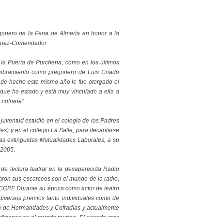
egonero de la Feria de Almería en honor a la
ríguez-Comendador.
n la Puerta de Purchena, como en los últimos
ombramiento como pregonero de Luis Criado
, de hecho este mismo año le fue otorgado el
que ha estado y está muy vinculado a ella a
 cofrade”.
 juventud estudió en el colegio de los Padres
es) y en el colegio La Salle, para decantarse
las extinguidas Mutualidades Laborales, a su
 2005.
 de lectura teatral en la desaparecida Radio
ron sus escarceos con el mundo de la radio,
 COPE.Durante su época como actor de teatro
iversos premios tanto individuales como de
ión de Hermandades y Cofradías y actualmente