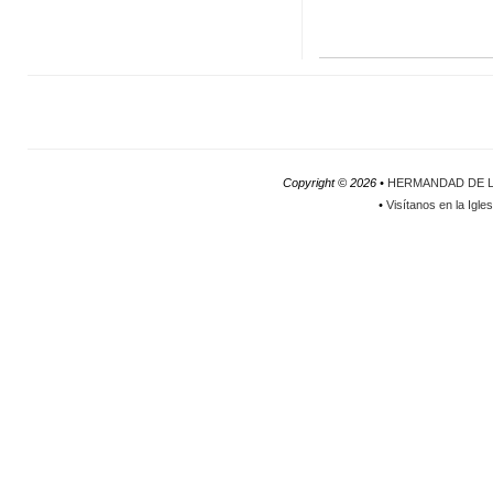
Copyright ©
2026 •
HERMANDAD DE L
•
Visítanos en la Igle