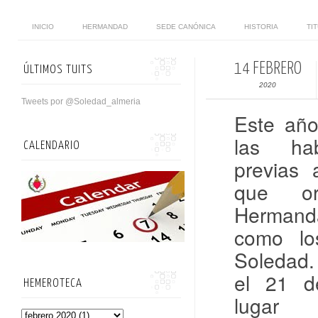
INICIO
HERMANDAD
SEDE CANÓNICA
HISTORIA
TI
14 FEBRERO
ÚLTIMOS TUITS
2020
Tweets por @Soledad_almeria
Este año
las hab
CALENDARIO
previas
que or
Herman
como lo
Soledad.
el 21 d
HEMEROTECA
lugar 