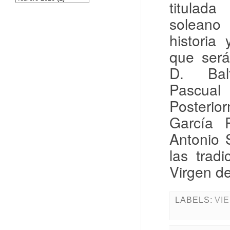
titulad
soleano 
historia
que será
D. Bal
Pascual 
Posterio
García 
Antonio 
las trad
Virgen de
LABELS:
VI