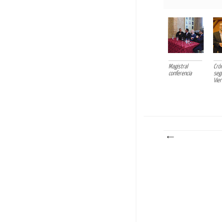
Magistral
Crón
conferencia
seg
Vier