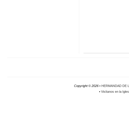
Copyright ©
2026 •
HERMANDAD DE L
•
Visítanos en la Igle