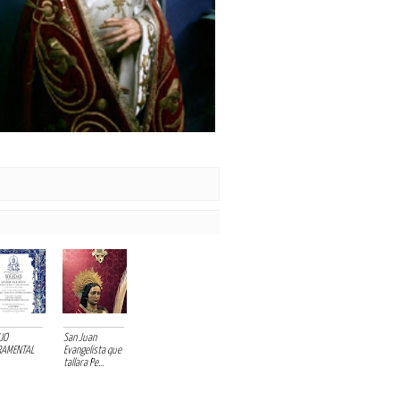
UO
San Juan
RAMENTAL
Evangelista que
tallara Pe...