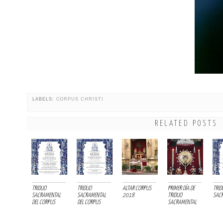
LABELS:
CORPUS CHRISTI
RELATED POSTS
TRIDUO
TRIDUO
ALTAR CORPUS
PRIMER DÍA DE
TRID
SACRAMENTAL
SACRAMENTAL
2018
TRIDUO
SAC
DEL CORPUS
DEL CORPUS
SACRAMENTAL