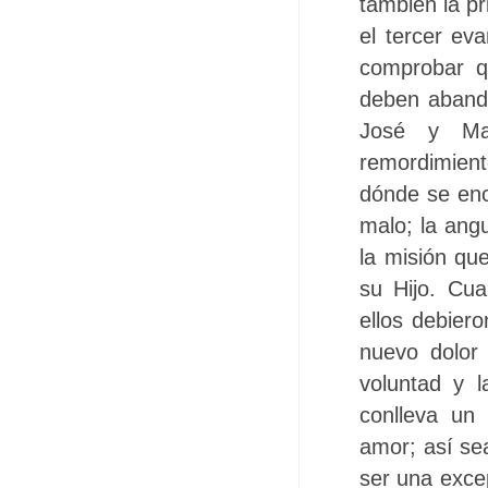
también la p
el tercer ev
comprobar q
deben abando
José y Mar
remordimient
dónde se enc
malo; la angu
la misión qu
su Hijo. Cu
ellos debier
nuevo dolor
voluntad y 
conlleva un
amor; así se
ser una excep