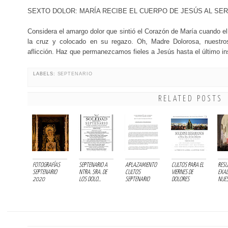
SEXTO DOLOR: MARÍA RECIBE EL CUERPO DE JESÚS AL SE
Considera el amargo dolor que sintió el Corazón de María cuando e
la cruz y colocado en su regazo. Oh, Madre Dolorosa, nuestro
aflicción. Haz que permanezcamos fieles a Jesús hasta el último i
LABELS:
SEPTENARIO
RELATED POSTS
FOTOGRAFÍAS
SEPTENARIO A
APLAZAMIENTO
CULTOS PARA EL
RESU
SEPTENARIO
NTRA. SRA. DE
CULTOS
VIERNES DE
EXAL
2020
LOS DOLO...
SEPTENARIO
DOLORES
NUES