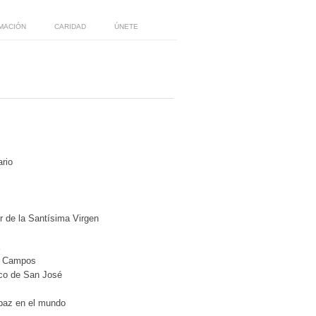
MACIÓN
CARIDAD
ÚNETE
rio
or de la Santísima Virgen
ín Campos
oco de San José
 paz en el mundo