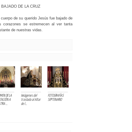
R BAJADO DE LA CRUZ
l cuerpo de su querido Jesús fue bajado de
s corazones se estremecen al ver tanta
nstante de nuestras vidas.
MEN DE LA
Imágenes del
FOTOGRAFÍAS
TACIÓN A
traslado al Altar
SEPTENARIO
TRA ...
de l...