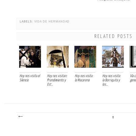
LABELS:
VIDA DE HERMANDAD
RELATED POSTS
Hoy nos visita el
Hoy nos visitan:
Hoy nos visita:
Hoy nos visita:
Vía c
Silencio
Prendimiento y
la Macarena
la Borriquita y
gene
Est...
los...