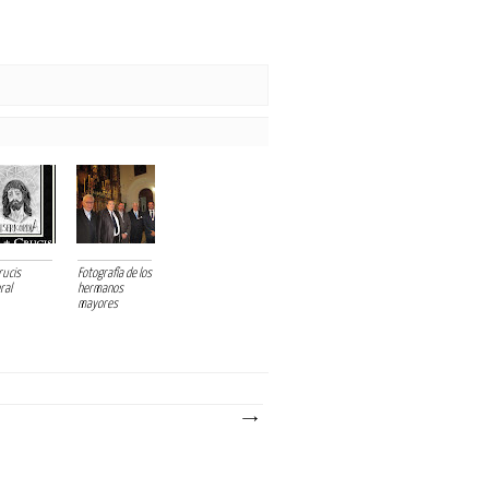
rucis
Fotografía de los
ral
hermanos
mayores