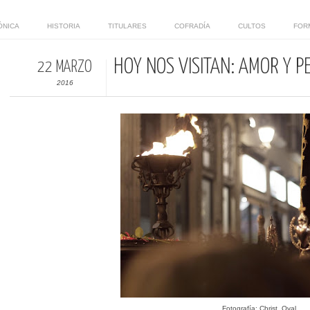
ÓNICA
HISTORIA
TITULARES
COFRADÍA
CULTOS
FOR
HOY NOS VISITAN: AMOR Y 
22 MARZO
2016
Fotografía: Christ_Oval