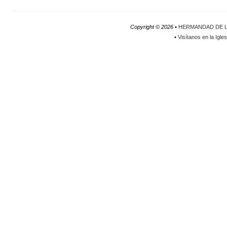
Copyright ©
2026 •
HERMANDAD DE L
•
Visítanos en la Igle