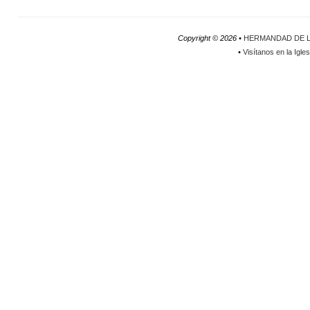
Copyright ©
2026 •
HERMANDAD DE L
•
Visítanos en la Igle