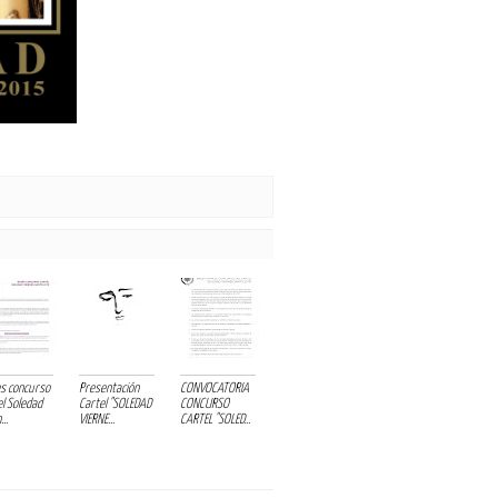
s concurso
Presentación
CONVOCATORIA
el Soledad
Cartel "SOLEDAD
CONCURSO
...
VIERNE...
CARTEL "SOLED...