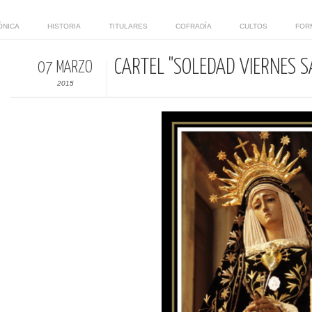
ÓNICA
HISTORIA
TITULARES
COFRADÍA
CULTOS
FOR
CARTEL "SOLEDAD VIERNES 
07 MARZO
2015