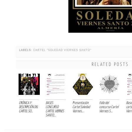
LABELS:
CARTEL "SOLEDAD VIERNES SANTO"
RELATED POSTS
CRÓNICA Y
BASES
Presentación
Fallo del
Base
DESCRIPCIÓN DEL
CONCURSO
Cartel Soledad
concurso Cartel
cart
CARTEL SO...
CARTEL VIERNES
Viernes...
Viernes S...
Viern
SANTO...