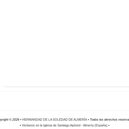
yright ©
2026 •
HERMANDAD DE LA SOLEDAD DE ALMERÍA
• Todos los derechos reserv
•
Visítanos en la Iglesia de Santiago Apóstol - Almería (España)
•