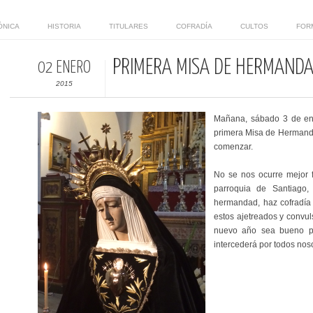
ÓNICA
HISTORIA
TITULARES
COFRADÍA
CULTOS
FOR
PRIMERA MISA DE HERMAND
02 ENERO
2015
Mañana, sábado 3 de ener
primera Misa de Hermand
comenzar.
No se nos ocurre mejor 
parroquia de Santiago, 
hermandad, haz cofradía
estos ajetreados y convul
nuevo año sea bueno pa
intercederá por todos noso