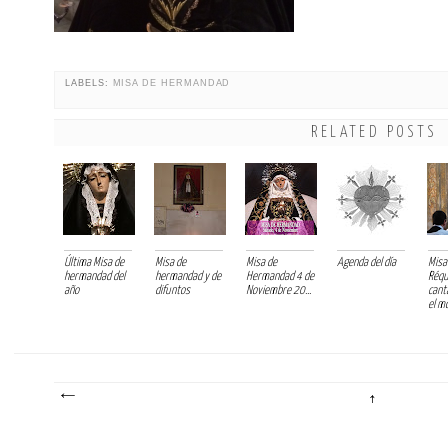
LABELS:
MISA DE HERMANDAD
RELATED POSTS
Última Misa de
Misa de
Misa de
Agenda del día
Misa
hermandad del
hermandad y de
Hermandad 4 de
Réq
año
difuntos
Noviembre 20...
cant
el mo