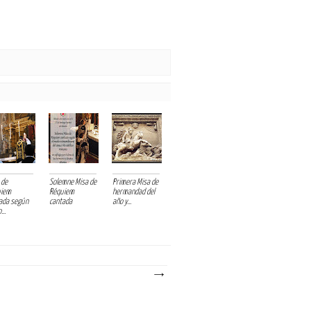
 de
Solemne Misa de
Primera Misa de
uiem
Réquiem
hermandad del
ada según
cantada
año y...
...