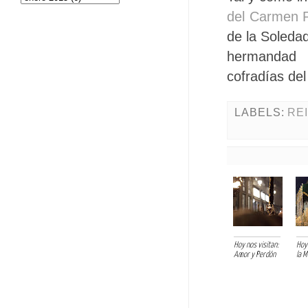
del Carmen R
de la Soledad
hermandad 
cofradías de
LABELS:
RE
Hoy nos visitan:
Hoy 
Amor y Perdón
la 