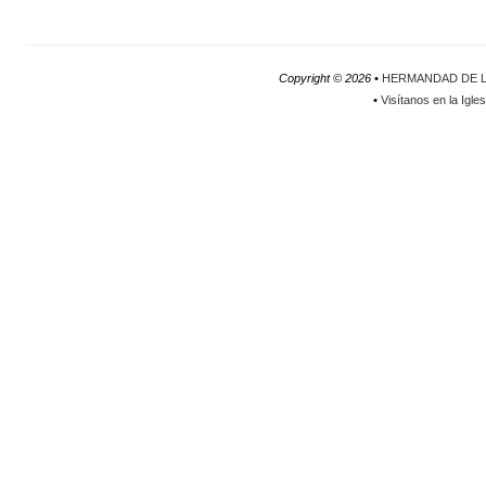
Copyright ©
2026 •
HERMANDAD DE L
•
Visítanos en la Igle