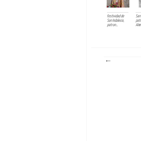
Festividad de
San 
San Indalecio,
pat
patron...
Alm