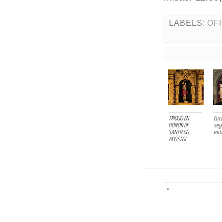
LABELS:
OF
TRIDUO EN
Euca
HONOR DE
seg
SANTIAGO
extr
APÓSTOL