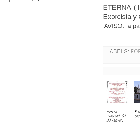
ETERNA (II)
Exorcista y 
AVISO
: la p
LABELS:
FO
Primera
Reti
conferencia del
cua
LXXV aniver...