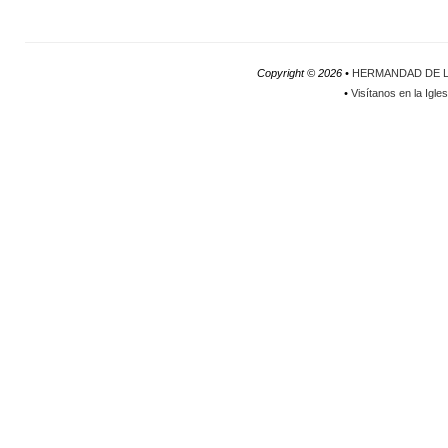
Copyright ©
2026 •
HERMANDAD DE L
•
Visítanos en la Igle