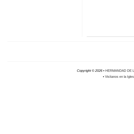
Copyright ©
2026 •
HERMANDAD DE L
•
Visítanos en la Igle