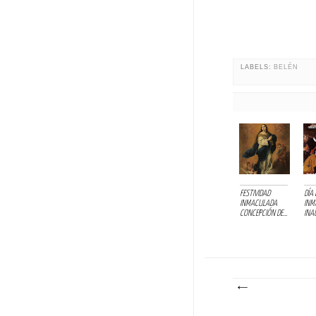
LABELS:
BELÉN
FESTIVIDAD
DÍA 
INMACULADA
INM
CONCEPCIÓN DE...
INA