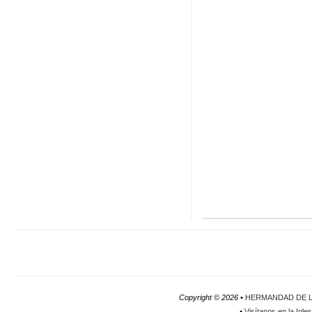
Copyright ©
2026 •
HERMANDAD DE L
•
Visítanos en la Igle