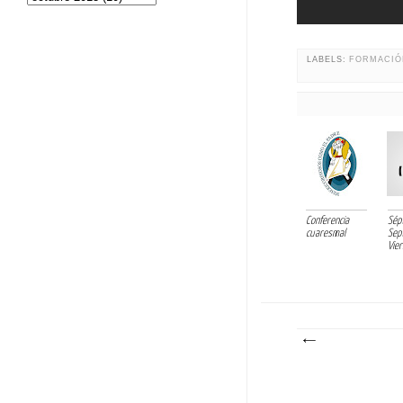
LABELS:
FORMACIÓ
Conferencia
Sépt
cuaresmal
Sep
Vier