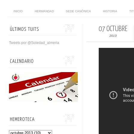
INICIO
HERMANDAD
SEDE CANÓNICA
HISTORIA
TI
07 OCTUBRE
ÚLTIMOS TUITS
2013
Tweets por @Soledad_almeria
CALENDARIO
HEMEROTECA