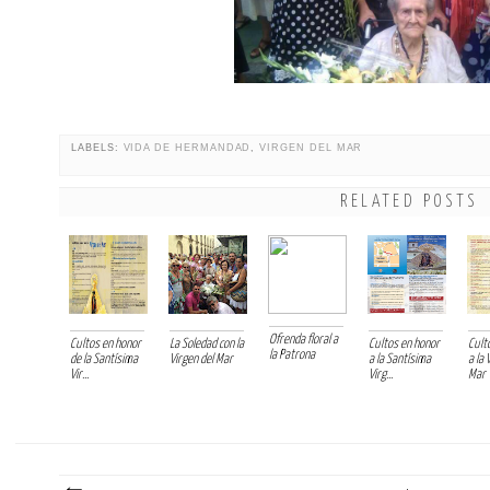
LABELS:
VIDA DE HERMANDAD
,
VIRGEN DEL MAR
RELATED POSTS
Ofrenda floral a
Cultos en honor
La Soledad con la
Cultos en honor
Cult
la Patrona
de la Santísima
Virgen del Mar
a la Santísima
a la 
Vir...
Virg...
Mar