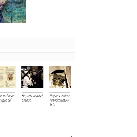
os en honor
Hoy nos visita el
Hoy nos visitan:
Virgen del
Silencio
Prendimiento y
Est...