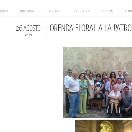
ÓNICA
HISTORIA
TITULARES
COFRADÍA
CULTOS
FOR
ORENDA FLORAL A LA PATR
26 AGOSTO
2013