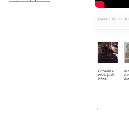
LABELS:
MISTERIO 
Convocatoria
Ha f
para la igualá
Fran
del mis...
Romá