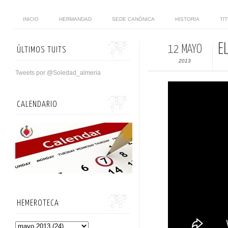
INICIO
HERMANDAD
SEDE CANÓNICA
HISTORIA
TI
E
12 MAYO
ÚLTIMOS TUITS
2013
Tweets por @Soledad_almeria
CALENDARIO
HEMEROTECA