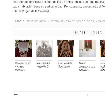
más bien de una casa antigua, de las de antes, en las que todo rebosa r
cada habitación tiene su particularidad. Por supuesto, encontrarás el 
Ella, la Virgen de la Soledad.
LABELS:
CRUZ DE MAYO
,
NUESTRA SEÑORA DE LOS DOLORES
,
VIDA 
RELATED POSTS
Un regalo de don
Natividad de la
Asunción de la
Primer
La n
Alfonso a
Virgen María
Virgen María
aniversario de la
en Di
Nuestra ...
bendición ...
Alme