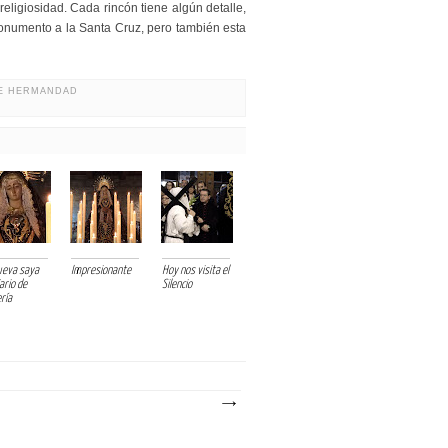
eligiosidad. Cada rincón tiene algún detalle,
Monumento a la Santa Cruz, pero también esta
DE HERMANDAD
ueva saya
Impresionante
Hoy nos visita el
ario de
Silencio
ría