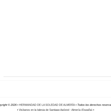
yright ©
2026 •
HERMANDAD DE LA SOLEDAD DE ALMERÍA
• Todos los derechos reserv
•
Visítanos en la Iglesia de Santiago Apóstol - Almería (España)
•