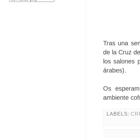
Tras una se
de la Cruz d
los salones p
árabes).
Os esperam
ambiente cofr
LABELS:
CR