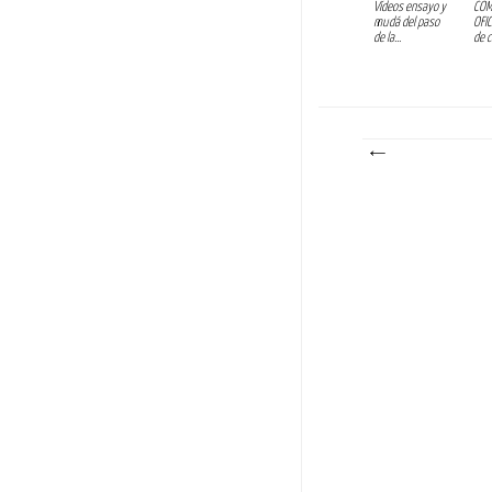
Vídeos ensayo y
COM
mudá del paso
OFIC
de la...
de c