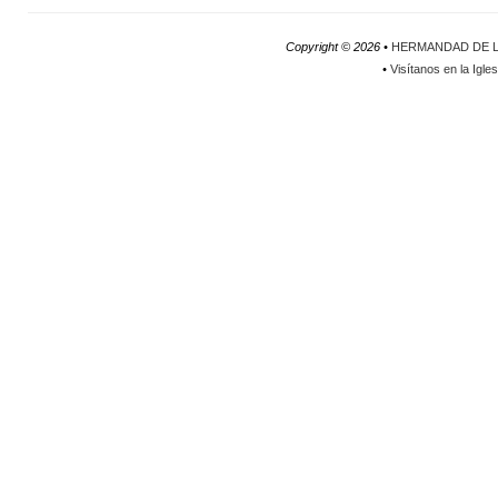
Copyright ©
2026 •
HERMANDAD DE L
•
Visítanos en la Igle