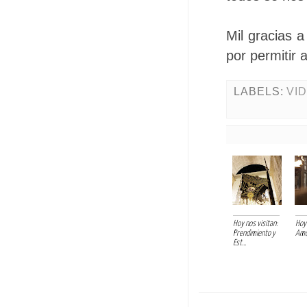
Mil gracias 
por permitir 
LABELS:
VI
Hoy nos visitan:
Hoy 
Prendimiento y
Amo
Est...