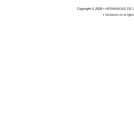
Copyright ©
2026 •
HERMANDAD DE L
•
Visítanos en la Igle