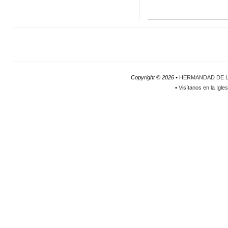
Copyright ©
2026 •
HERMANDAD DE L
•
Visítanos en la Igle