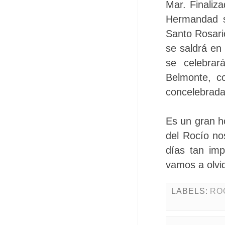
Mar. Finaliz
Hermandad s
Santo Rosario
se saldrá en
se celebrar
Belmonte, c
concelebrada
Es un gran h
del Rocío no
días tan im
vamos a olvi
LABELS:
RO