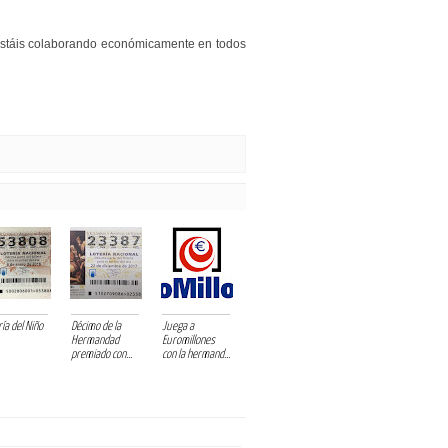
 estáis colaborando económicamente en todos
ía del Niño
Décimo de la
Juega a
Hermandad
Euromillones
premiado con...
con la hermand...