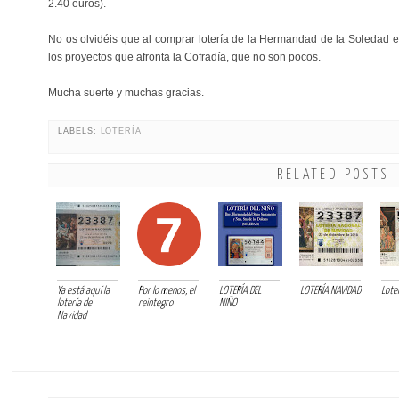
2.40 euros).
No os olvidéis que al comprar lotería de la Hermandad de la Soledad
los proyectos que afronta la Cofradía, que no son pocos.
Mucha suerte y muchas gracias.
LABELS:
LOTERÍA
RELATED POSTS
Ya está aquí la
Por lo menos, el
LOTERÍA DEL
LOTERÍA NAVIDAD
Loter
lotería de
reintegro
NIÑO
Navidad