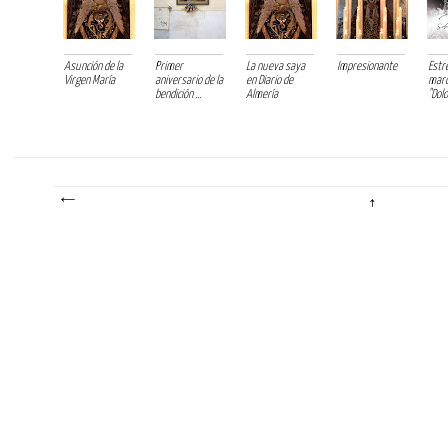
Asunción de la
Primer
La nueva saya
Impresionante
Estr
Virgen María
aniversario de la
en Diario de
mar
bendición ...
Almería
"Dolo