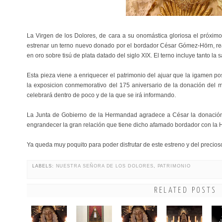
La Virgen de los Dolores, de cara a su onomástica gloriosa el próxim
estrenar un terno nuevo donado por el bordador César Gómez-Hörn, rea
en oro sobre tisú de plata datado del siglo XIX. El terno incluye tanto la
Esta pieza viene a enriquecer el patrimonio del ajuar que la igamen po
la exposicion conmemorativo del 175 aniversario de la donación del m
celebrará dentro de poco y de la que se irá informando.
La Junta de Gobierno de la Hermandad agradece a César la donació
engrandecer la gran relación que tiene dicho afamado bordador con la
Ya queda muy poquito para poder disfrutar de este estreno y del precios
LABELS:
NUESTRA SEÑORA DE LOS DOLORES
,
PATRIMONIO
RELATED POSTS