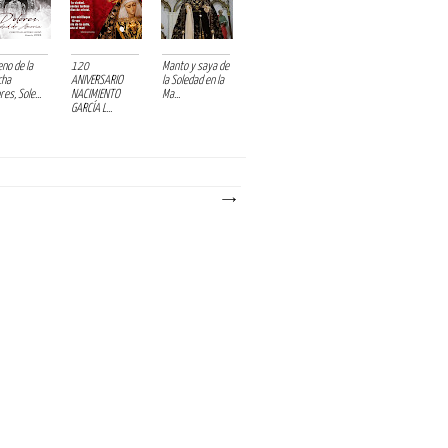
eno de la
120
Manto y saya de
cha
ANIVERSARIO
la Soledad en la
res, Sole...
NACIMIENTO
Ma...
GARCÍA L...