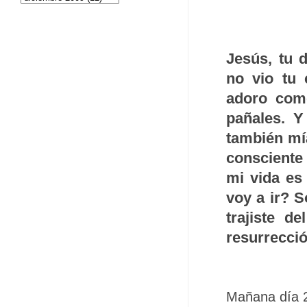
Jesús, tu 
no vio tu 
adoro com
pañales. Y
también mía
consciente
mi vida es
voy a ir? S
trajiste d
resurrecció
Mañana día 27