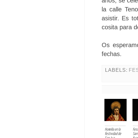
años, se cel
la calle Ten
asistir. Es t
cosita para d
Os esperamo
fechas.
LABELS:
FE
Homilía en la
Fest
festividad de
San