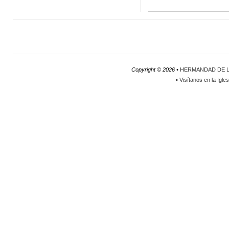
Copyright ©
2026 •
HERMANDAD DE L
•
Visítanos en la Igle