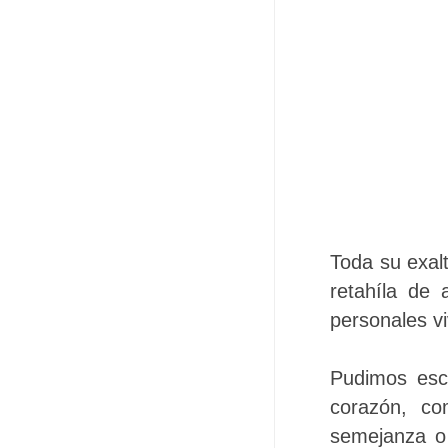
Toda su exal
retahíla de 
personales v
Pudimos escu
corazón, co
semejanza o 