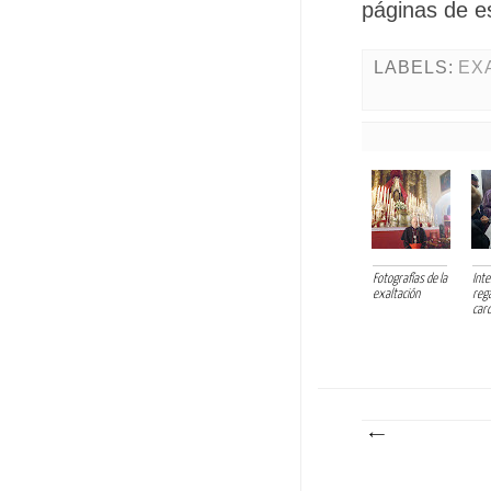
páginas de es
LABELS:
EX
Fotografías de la
Int
exaltación
rega
card