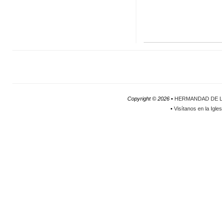
Copyright ©
2026 •
HERMANDAD DE L
•
Visítanos en la Igle