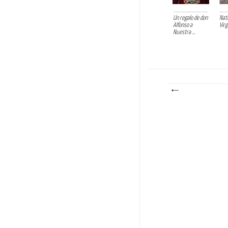
Un regalo de don
Nati
Alfonso a
Virg
Nuestra ...