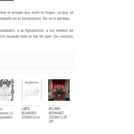
ar el arreglo que lució la Virgen, ya que se
ompañó en el besamanos. No os lo perdáis.
rmandades, a la Agrupación, a los medios de
n durante todo el día de ayer. De corazón,
os
CARTEL
RESUMEN
amanos 15
BESAMANOS
BESAMANOS
eptiembre
SOLEDAD 2019
SOLEDAD 15 DE
SEP...