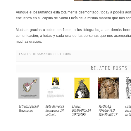
Aunque el besamanos está totalmente desmontado, todavía podéis admir
encuentra en su capilla de Santa Lucía de la misma manera que nos ac
Muchas gracias a todos los fieles, a los fotógrafos, a las demás he
comunicación, a todas y cada una de las personas que nos acompañaro
muchas gracias.
LABELS:
BESAMANOS SEPTIEMBRE
RELATED POSTS
Estrenos para el
Nota de Prensa
CARTEL
REPORTAJE
Cult
Besamanos
Besamanos 15
BESAMANOS 15
FOTOGRÁFICO
Bes
de Sept...
SEPTIEMBRE
BESAMANOS 15
de S
...